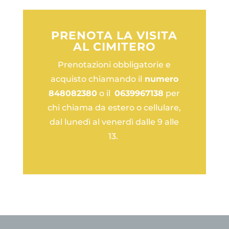
PRENOTA LA VISITA
AL CIMITERO
Prenotazioni obbligatorie e
acquisto chiamando il
numero
848082380
o il
0639967138
per
chi chiama da estero o cellulare,
dal lunedì al venerdì dalle 9 alle
13.