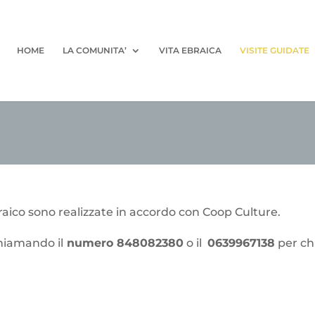
HOME
LA COMUNITA’
VITA EBRAICA
VISITE GUIDATE
braico sono realizzate in accordo con Coop Culture.
hiamando il
numero 848082380
o il
0639967138
per chi