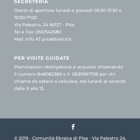
SEGRETERIA
Orario di apertura: lunedì e giovedì 09:30-13:30 e
15:00-17:00
Via Palestro, 24 56127 - Pisa
Tel e Fax: 050/542580
Mail: info AT pisaebraica.it
PER VISITE GUIDATE
Prenotazioni obbligatorie e acquisto chiamando
il numero 848082380 o il 0639967138 per chi
chiama da estero o cellulare, dal lunedì al venerdì
dalle 9 alle 13.
© 2019 · Comunità Ebraica di Pisa - Via Palestro 24,